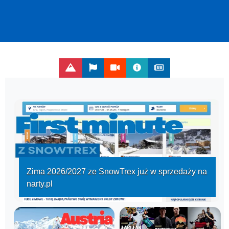
Zima 2026/2027 ze SnowTrex już w sprzedaży na
narty.pl