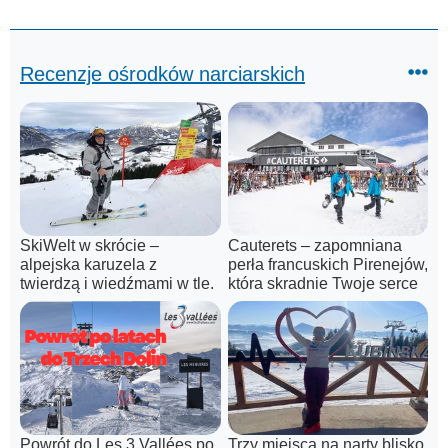
Recenzje ośrodków narciarskich
SkiWelt w skrócie –
Cauterets – zapomniana
alpejska karuzela z
perła francuskich Pirenejów,
twierdzą i wiedźmami w tle.
która skradnie Twoje serce
Powrót do Les 3 Vallées po
Trzy miejsca na narty blisko