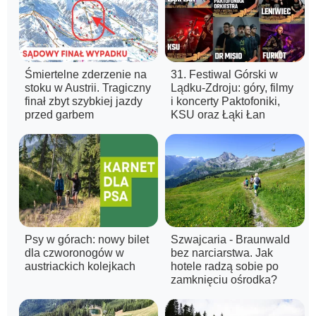
Śmiertelne zderzenie na
31. Festiwal Górski w
stoku w Austrii. Tragiczny
Lądku-Zdroju: góry, filmy
finał zbyt szybkiej jazdy
i koncerty Paktofoniki,
przed garbem
KSU oraz Łąki Łan
Psy w górach: nowy bilet
Szwajcaria - Braunwald
dla czworonogów w
bez narciarstwa. Jak
austriackich kolejkach
hotele radzą sobie po
zamknięciu ośrodka?