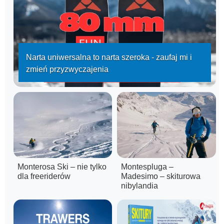
Narta uniwersalna to narta szeroka - zaufaj mi i
zmień przyzwyczajenia
Monterosa Ski – nie tylko
Montespluga –
dla freeriderów
Madesimo – skiturowa
nibylandia