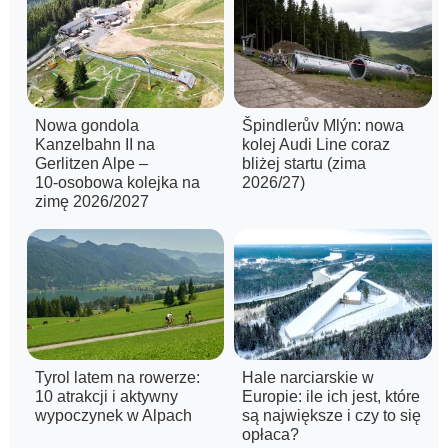
Nowa gondola
Špindlerův Mlýn: nowa
Kanzelbahn II na
kolej Audi Line coraz
Gerlitzen Alpe –
bliżej startu (zima
10‑osobowa kolejka na
2026/27)
zimę 2026/2027
Tyrol latem na rowerze:
Hale narciarskie w
10 atrakcji i aktywny
Europie: ile ich jest, które
wypoczynek w Alpach
są największe i czy to się
opłaca?