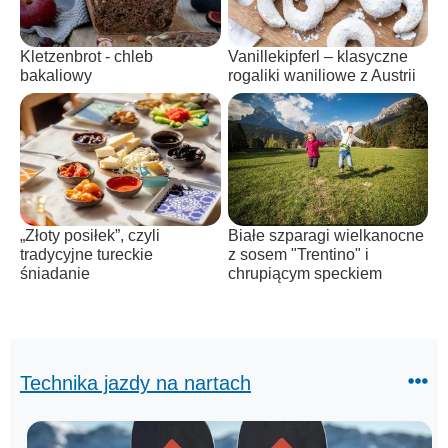
Kletzenbrot - chleb
Vanillekipferl – klasyczne
bakaliowy
rogaliki waniliowe z Austrii
„Złoty posiłek”, czyli
Białe szparagi wielkanocne
tradycyjne tureckie
z sosem "Trentino" i
śniadanie
chrupiącym speckiem
Technika jazdy na nartach